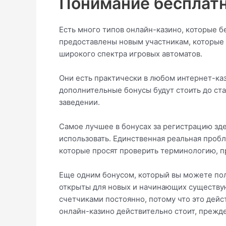
Понимание бесплатн
Есть много типов онлайн-казино, которые б
предоставлены новым участникам, которые 
широкого спектра игровых автоматов.
Они есть практически в любом интернет-каз
дополнительные бонусы будут стоить до ст
заведении.
Самое лучшее в бонусах за регистрацию зде
использовать. Единственная реальная пробл
которые просят проверить терминологию, пр
Еще одним бонусом, который вы можете пол
открыты для новых и начинающих существую
счетчиками постоянно, потому что это дейс
онлайн-казино действительно стоит, прежд