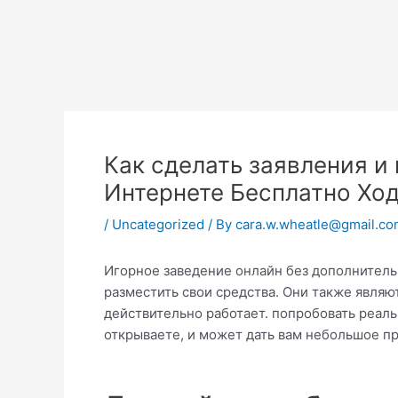
Skip
Post
to
navigation
content
Как сделать заявления и
Интернете Бесплатно Хо
/
Uncategorized
/ By
cara.w.wheatle@gmail.c
Игорное заведение онлайн без дополнительн
разместить свои средства. Они также являю
действительно работает. попробовать реал
открываете, и может дать вам небольшое п