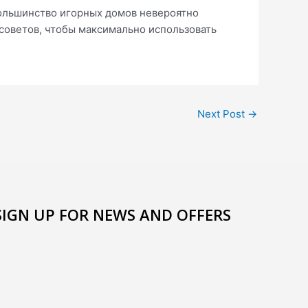
большинство игорных домов невероятно
 советов, чтобы максимально использовать
Next Post
→
SIGN UP FOR NEWS AND OFFERS