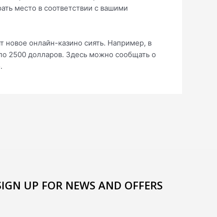
рать место в соответствии с вашими
т новое онлайн-казино сиять. Например, в
ло 2500 долларов. Здесь можно сообщать о
.
SIGN UP FOR NEWS AND OFFERS