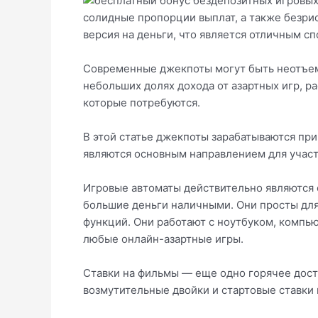
солидные пропорции выплат, а также безри
версия на деньги, что является отличным с
Современные джекпоты могут быть неотъем
небольших долях дохода от азартных игр, р
которые потребуются.
В этой статье джекпоты зарабатываются пр
являются основным направлением для участн
Игровые автоматы действительно являются с
большие деньги наличными. Они просты для
функций. Они работают с ноутбуком, компь
любые онлайн-азартные игры.
Ставки на фильмы — еще одно горячее дост
возмутительные двойки и стартовые ставки 