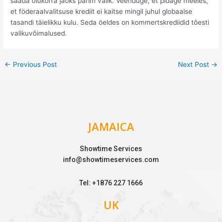
saada olukorra jaoks parim valik. Veenduge, et pidage meeles,
et föderaalvalitsuse krediit ei kaitse mingil juhul globaalse
tasandi täielikku kulu. Seda öeldes on kommertskrediidid tõesti
valikuvõimalused.
←
Previous Post
Next Post
→
JAMAICA
Showtime Services
info@showtimeservices.com
Tel: +1876 227 1666
UK