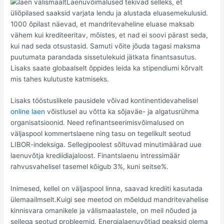
Laenuvõimalused tekivad selleks, et
üliõpilased saaksid varjata lendu ja alustada eluasemekulusid.
1000 õpilast näevad, et mandritevaheline eluase maksab
vähem kui krediteeritav, mõistes, et nad ei soovi pärast seda,
kui nad seda otsustasid. Samuti võite jõuda tagasi maksma
puutumata parandada sissetulekuid jätkata finantsasutus.
Lisaks saate globaalselt õppides leida ka stipendiumi kõrvalt
mis tahes kulutuste katmiseks.
Lisaks tööstuslikele pausidele võivad kontinentidevahelisel
online laen
võistlusel au võtta ka sõjaväe- ja algatusrühma
organisatsioonid. Need refinantseerimisvõimalused on
väljaspool kommertslaene ning tasu on tegelikult seotud
LIBOR-indeksiga. Sellegipoolest sõltuvad minutimäärad uue
laenuvõtja krediidiajaloost. Finantslaenu intressimäär
rahvusvahelisel tasemel kõigub 3%, kuni seitse%.
Inimesed, kellel on väljaspool linna, saavad krediiti kasutada
ülemaailmselt.Kuigi see meetod on mõeldud mandritevahelise
kinnisvara omanikele ja välismaalastele, on meil nõuded ja
sellega seotud probleemid. Energialaenuvõtjad peaksid olema