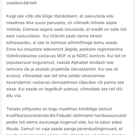
usaldusväärselt.
Kuigi see võib olla kõige tõenäolisem, et saavutada edu
maailmas ilma suure panuseta, on võimalik mõnele asjale
mõelda. Esimese asjana saab otsustada, et krediit on selle töö
eest vastuvõetav. Kui töökoht peab olema kiiresti
kättesaadav, ei saa te esimese põhimõttega laenu saada.
Enne kui otsustate edenemist jälgida, peaksite registreerima
tööhõiveleiutise vastavas MOF-is ja NDRC kontoris. Kui teil on
populaarsust kogunenud, vaatab Alphabet kindlasti teie
tarkvara üle ja alustab projektide ülevaatamist. Kui see oli
avatud, võimaldab see teil teha pöidla rahastamise
kavandamist vastavas ülemaailmses sõjaväes või panna see
sisse. Kui seade on tegelikult suletud, võimaldab see teil töö
ellu viia.
Teiseks põhjuseks on kogu maailmas krediidiga seotud
kvalifikatsioonistandardid.Paljudel üleilmsetel haridusasutustel
peaks teil olema asutusega kogenud side, kui te palun edasi
liikuda. Samuti on vaja saada panga parandustingimused, et