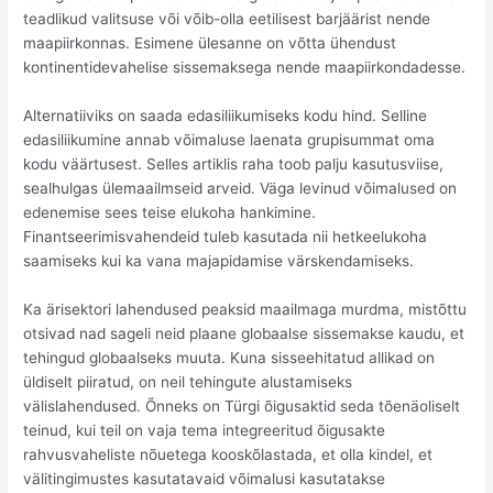
teadlikud valitsuse või võib-olla eetilisest barjäärist nende
maapiirkonnas. Esimene ülesanne on võtta ühendust
kontinentidevahelise sissemaksega nende maapiirkondadesse.
Alternatiiviks on saada edasiliikumiseks kodu hind. Selline
edasiliikumine annab võimaluse laenata grupisummat oma
kodu väärtusest. Selles artiklis raha toob palju kasutusviise,
sealhulgas ülemaailmseid arveid. Väga levinud võimalused on
edenemise sees teise elukoha hankimine.
Finantseerimisvahendeid tuleb kasutada nii hetkeelukoha
saamiseks kui ka vana majapidamise värskendamiseks.
Ka ärisektori lahendused peaksid maailmaga murdma, mistõttu
otsivad nad sageli neid plaane globaalse sissemakse kaudu, et
tehingud globaalseks muuta. Kuna sisseehitatud allikad on
üldiselt piiratud, on neil tehingute alustamiseks
välislahendused. Õnneks on Türgi õigusaktid seda tõenäoliselt
teinud, kui teil on vaja tema integreeritud õigusakte
rahvusvaheliste nõuetega kooskõlastada, et olla kindel, et
välitingimustes kasutatavaid võimalusi kasutatakse