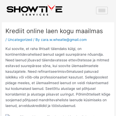
Skip
Post
to
navigation
content
Krediit online laen kogu maailmas
/
Uncategorized
/ By
cara.w.wheatle@gmail.com
Kui soovite, et raha lihtsalt täiendaks külgi, on
kontinentidevahelised laenud sageli suurepärane nõuandja.
Need laenud jõuavad täiendavatesse ettevõtetesse ja mitmed
esitavad suurepärase sõna, kui soovite ülemaailmsetele
kasutajatele. Need refinantseerimisvõimalused pakuvad
isiklikku või võib-olla professionaalset kasutust. Sellegipoolest
pidage meeles, et ülemaailmsed laenud on veidi riskantsemad
kui kodumaised laenud.
Seetõttu alustage sel põhjusel
korraldamist ja alustage piisavat uuringut. Põhimõtteliselt kõige
soojemad põhjused mandritevaheliste laenude küsimiseks on
laenud, arvelduskrediidid ja tööstuslaenud.