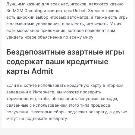
Лучшими казино для всех нас, игроков, являются казино
BetMGM Gambling и инициаторы Unibet. Здесь в казино
есть широкий выбор игровых автоматов, а также есть игры
с элементами управления, и вам есть, что искать. У них
есть мобильное приложение, которое позволяет вам
увидеть новое объяснение по всему миру.
Бездепозитные азартные игры
содержат ваши кредитные
карты Admit
Если вы хотите использовать кредитную карту в игорном
заведении в Интернете, вы можете проверить
терминологию, чтобы обезопасить бонусные расходы,
связанные с использованием этого типа процесса
получения. Некоторые сборы подлежат возврату, а другие
могут не подлежать возврату.