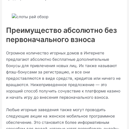
Преимущество абсолютно без
первоначального взноса
Огромное количество игорных домов в Интернете
предлагают абсолютно бесплатные дополнительные
бонусы для привлечения новых лиц. Их также называют
флэш-бонусами за регистрацию, и все они
предоставляются в виде средств, кредитов или ничего не
вращаются. Нижеприведенное предложение — это
хороший способ получить сочувствие к платформе казино
и начать игру до внесения первоначального взноса.
Любые игорные заведения также могут проводить
следующие акции на женское мобильное программное
обеспечение. Это становится более информативным
способом для людей, которые хотят попробовать онлайн-