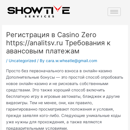
Skip
Post
to
navigation
content
Регистрация в Casino Zero
https://analitsv.ru Требования к
авансовым платежам
/
Uncategorized
/ By
cara.w.wheatle@gmail.com
Просто без первоначального взноса в онлайн-казино
Дополнительные бонусы — это простой способ опробовать
новое онлайн-казино и не рисковать собственными
средствами. Это также хороший способ включить
бесплатную игру в игровые автоматы, блэкджек и другие
видеоигры. Тем не менее, они, как правило,
гарантированно просматривают положения и условия,
прежде заявляя кого-либо.
Следующие уникальные коды
уже нужны для прохождения, а также являются
предварительными условиями.