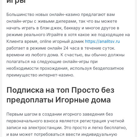
игры
Большинство новых онлайн-казино предлагают вам
онлайн-игры с живыми дилерами, так что вы можете
начать играть в блэк-джек, баккару и многое другое в
режиме реального Играйте в хотя какое же подходящее на
Клиента время, online игорный домик
https://analitsv.ru
работает в режиме онлайн 24 часа в течение суток.
времени из любого дома. К счастью, вы обычно должны
полагаться на следующие онлайн-игры при
необходимости прохождения, используя бездепозитное
преимущество интернет-казино.
Подписка на топ Просто без
предоплаты Игорные дома
Первым шагом в создании игорного заведения без
первоначального взноса является регистрация учетной
записи на электростанции. Это просто и легко бесплатно,
и вам может потребоваться ввести индивидуальную